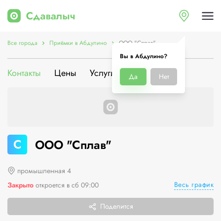
Все города
Приёмки в Абдулино
ООО "Сплав"
Вы в Абдулино?
Контакты
Цены
Услуги
О компании
Да
Нет
С
ООО "Сплав"
промышленная 4
Весь график
Закрыто
откроется в сб 09:00
Поделится