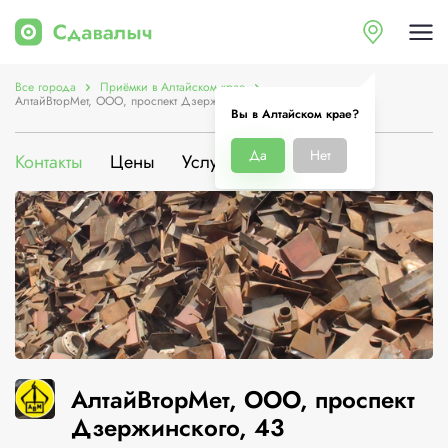
Все города
Приёмки в Алтайском крае
АлтайВторМет, ООО, проспект Дзержинского, 43
Вы в Алтайском крае?
Да
Нет
Контакты
Цены
Услуги
О компании
АлтайВторМет, ООО, проспект
Дзержинского, 43