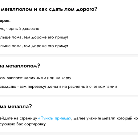
а металлолом и как сдать лом дорого?
торов:
оже, черный дешевле
ольше лома, тем дороже его примут
ольше лома, тем дороже его примут
 за металлолом?
вам заплатят наличными или на карту
водство - вам переведут деньги на расчетный счет компании
ема металла?
ейдите на страницу
«Пункты приема»
, далее укажите металл который хо
есующую Вас сортировку.