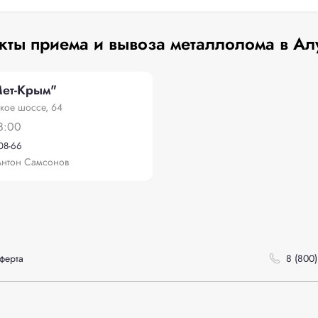
кты приема и вывоза металлолома в Ал
ет-Крым"
кое шоссе, 64
8:00
-08-66
Антон Самсонов
ферта
8 (800)