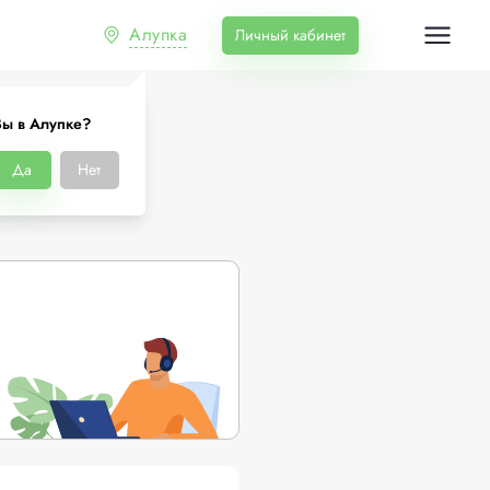
Алупка
Личный кабинет
ы в Алупке?
Да
Нет