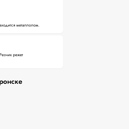
аходится металлолом.
Резчик режет
еронске