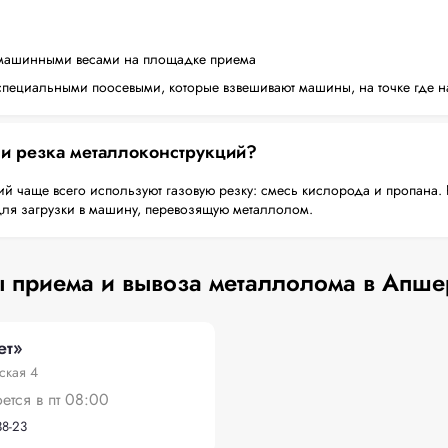
машинными весами на площадке приема
пециальными поосевыми, которые взвешивают машины, на точке где н
 и резка металлоконструкций?
й чаще всего используют газовую резку: смесь кислорода и пропана. 
для загрузки в машину, перевозящую металлолом.
 приема и вывоза металлолома в Апш
ет»
ская 4
оется в пт 08:00
38-23