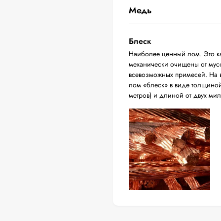
Медь
Блеск
Наиболее ценный лом. Это ка
механически очищены от мусо
всевозможных примесей. На в
лом «блеск» в виде толщиной 
метров) и длиной от двух ми