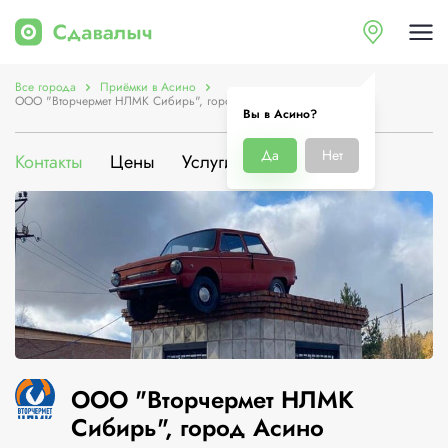
Все города
Приёмки в Асино
ООО "Вторчермет НЛМК Сибирь", город Асино
Вы в Асино?
Да
Нет
Контакты
Цены
Услуги
О компании
ООО "Вторчермет НЛМК
Сибирь", город Асино