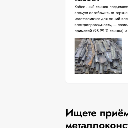
Кабельный свинец представл
следует освободить от верхн
изготавливают для линий эл
электропроводность, — поэто
примесей (98-99 % свинца) и
Ищете приём
металлоконс