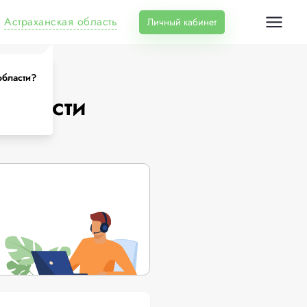
Астраханская область
Личный кабинет
области?
области