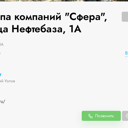
ппа компаний "Сфера",
ца Нефтебаза, 1А
1А
В
0
1
7
ий Узлов
ru/
Позвонить