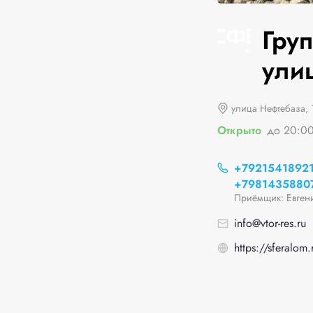
Гру
ули
улица Нефтебаза, 
Открыто
до 20:0
+7921541892
+7981435880
Приёмщик: Евген
info@vtor-res.ru
https://sferalom.