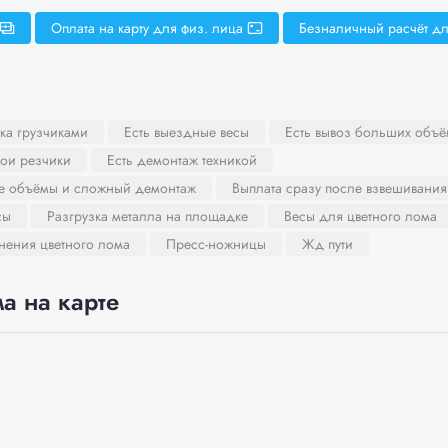
Оплата на карту для физ. лица
Безналичный расчёт дл
ка грузчиками
Есть выездные весы
Есть вывоз больших объё
вои резчики
Есть демонтаж техникой
ие объёмы и сложный демонтаж
Выплата сразу после взвешивания
сы
Разгрузка металла на площадке
Весы для цветного лома
нения цветного лома
Пресс-ножницы
Жд пути
а на карте