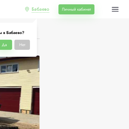
Бабаево
Личный кабинет
ы в Бабаево?
Да
Нет