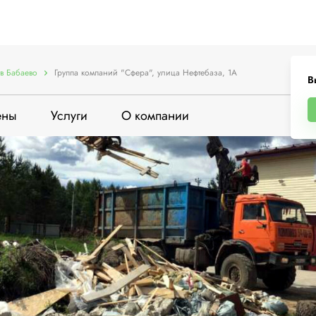
в Бабаево
Группа компаний "Сфера", улица Нефтебаза, 1А
В
ены
Услуги
О компании