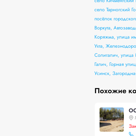
село Кичменгский 
село Тарногский Г
посёлок городског
Воркута, Автозавод
Коряжма, улица и
Ухта, Железнодоро
Солигалич, улица 
Галич, Горная улиц
Усинск, Загородна
Похожие к
ОО
За