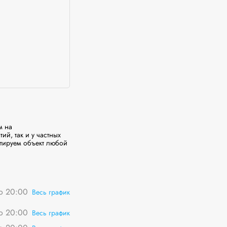
 на 
й, так и у частных 
тируем объект любой 
о 20:00
Весь график
о 20:00
Весь график