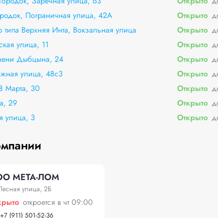
Городок, Заречная улица, 63
Открыто
д
ородок, Пограничная улица, 42А
Открыто
д
о типа Верхняя Инта, Вокзальная улица
Открыто
д
ская улица, 11
Открыто
д
мени Дыбцына, 24
Открыто
д
жная улица, 48с3
Открыто
д
8 Марта, 30
Открыто
д
а, 29
Открыто
д
я улица, 3
Открыто
д
омпании
О МЕТА-ЛОМ
Лесная улица, 2Б
крыто
откроется в чт 09:00
+
7 (911) 501-52-36