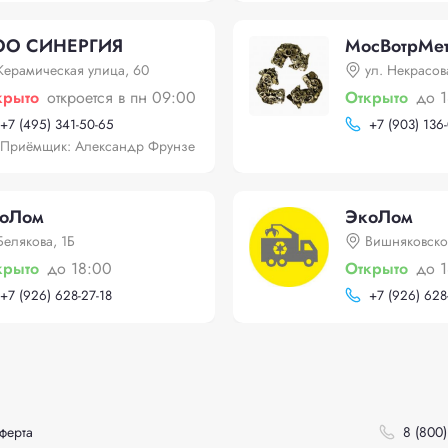
О СИНЕРГИЯ
МосВотрМе
Керамическая улица, 60
ул. Некрасов
крыто
откроется в пн 09:00
Открыто
до 
+
7 (495) 341-50-65
+
7 (903) 136
Приёмщик: Александр Фрунзе
оЛом
ЭкоЛом
Белякова, 1Б
Вишняковско
крыто
до 18:00
Открыто
до 
+
7 (926) 628-27-18
+
7 (926) 628
ферта
8 (800)