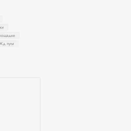
ки
площадке
Жд пути