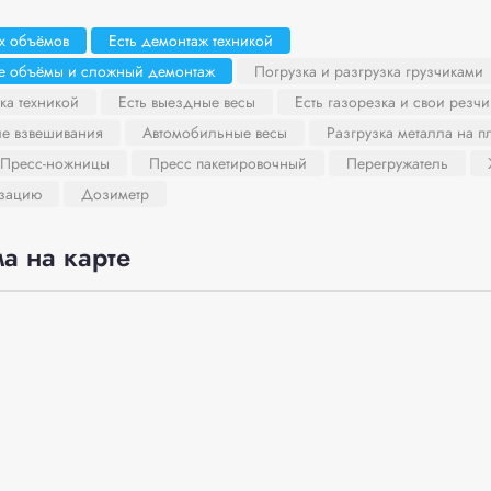
х объёмов
Есть демонтаж техникой
ие объёмы и сложный демонтаж
Погрузка и разгрузка грузчиками
ка техникой
Есть выездные весы
Есть газорезка и свои резчи
ле взвешивания
Автомобильные весы
Разгрузка металла на 
Пресс-ножницы
Пресс пакетировочный
Перегружатель
изацию
Дозиметр
а на карте