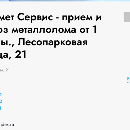
мет Сервис - прием и
оз металлолома от 1
ны., Лесопарковая
а, 21
а, 21
В
0
2
2
8
dex.ru