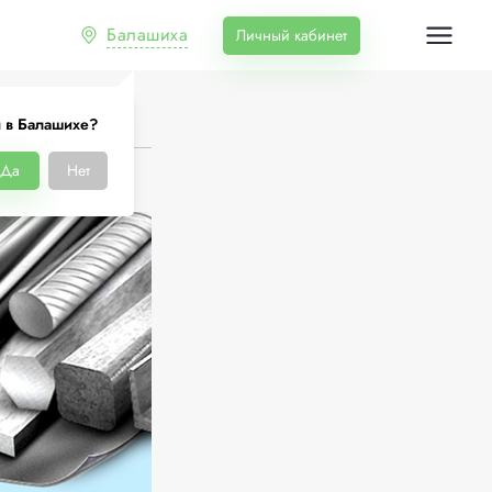
Балашиха
Личный кабинет
ковая улица, 21
 в Балашихе?
Да
Нет