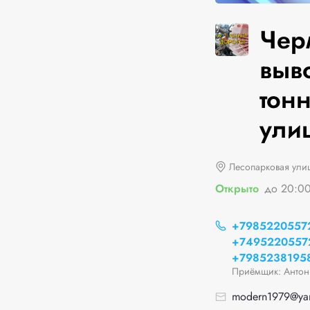
Чер
выв
тон
улиц
Лесопарковая улиц
Открыто
до 20:0
+7985220557
+7495220557
+7985238195
Приёмщик: Антон
modern1979@yan