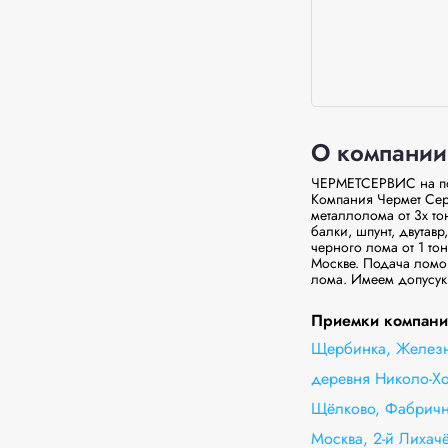
О компании
ЧЕРМЕТСЕРВИС на пос
Компания Чермет Сер
металлолома от 3х то
балки, шпунт, двутавр
черного лома от 1 то
Москве. Подача ломов
лома. Имеем допусук
Приемки компании
Щербинка, Железн
деревня Николо-Хо
Щёлково, Фабричн
Москва, 2-й Лихачё