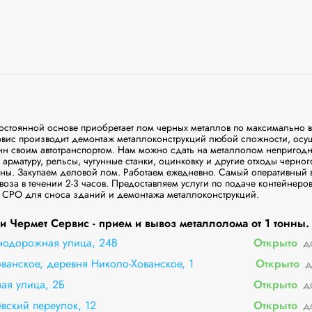
тоянной основе приобретает лом черных металлов по максимально в
вис производит демонтаж металлоконструкций любой сложности, осуще
нн своим автотранспортом. Нам можно сдать на металлолом непригодные
, арматуру, рельсы, чугунные станки, оцинковку и другие отходы черног
нны. Закупаем деловой лом. Работаем ежедневно. Самый оперативный 
оза в течении 2-3 часов. Предоставляем услуги по подаче контейнеров
 СРО для сноса зданий и демонтажа металлоконструкций.
 Чермет Сервис - прием и вывоз металлолома от 1 тонны. 
одорожная улица, 24В
Открыто
д
ванское, деревня Николо-Хованское, 1
Открыто
д
ая улица, 2Б
Открыто
д
вский переулок, 12
Открыто
д