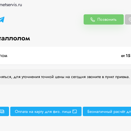
etservis.ru
Позвонить
таллолом
лом
от 15
яться, для уточнения точной цены на сегодня звоните в пункт приема.
Оплата на карту для физ. лица
Безналичный расчёт дл