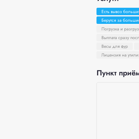
Есть вывоз больши
Берутся за больш
Погрузка и разгруз
Выплата сразу пос
Весы для фур
Лицензия на утил
Пункт приём