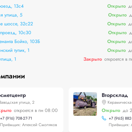
роезд, 13с4
Открыто
д
я улица, 5
Открыто
д
е шоссе, 32с22
Открыто
д
 проезд, 10с30
Открыто
д
енанта Бойко, 103Б
Открыто
д
нский тупик, 1
Открыто
д
улица, 1
Закрыто
откроется в 
омпании
сметцентр
Вторсклад
Заводская улица, 2
Керамическая
крыто
откроется в пн 08:00
Открыто
до 
+
7 (916) 708-27-71
+
7 (965) 882
Приёмщик: Алексей Смоляков
Приёмщик: 