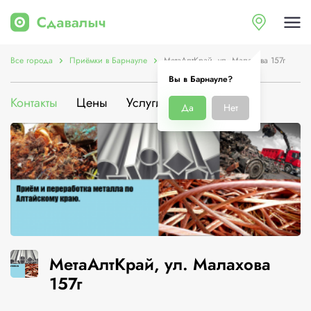
Все города
Приёмки в Барнауле
МетаАлтКрай, ул. Малахова 157г
Вы в Барнауле?
Контакты
Цены
Услуги
О компании
Да
Нет
МетаАлтКрай, ул. Малахова
157г