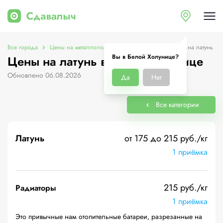
Все города
Цены на металлолом в Белой Холунице
Цены на латунь
Вы в Белой Холунице?
Цены на латунь в Белой Холунице
Обновлено 06.08.2026
Да
Нет
Все категории
Латунь
от 175 до 215 руб./кг
1 приёмка
215 руб./кг
Радиаторы
1 приёмка
Это привычные нам отопительные батареи, разрезанные на