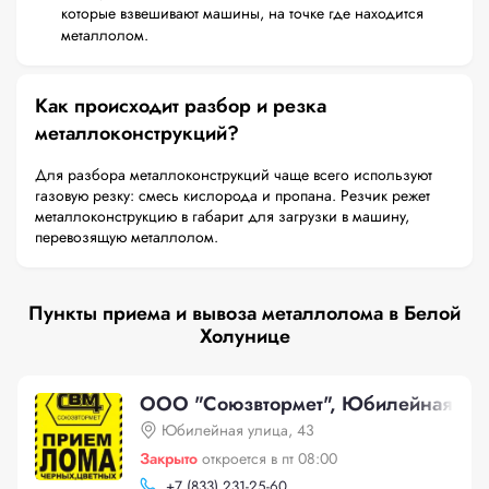
которые взвешивают машины, на точке где находится
металлолом.
Как происходит разбор и резка
металлоконструкций?
Для разбора металлоконструкций чаще всего используют
газовую резку: смесь кислорода и пропана. Резчик режет
металлоконструкцию в габарит для загрузки в машину,
перевозящую металлолом.
Пункты приема и вывоза металлолома в Белой
Холунице
ООО "Союзвтормет", Юбилейная ули
Юбилейная улица, 43
Закрыто
откроется в пт 08:00
+
7 (833) 231-25-60