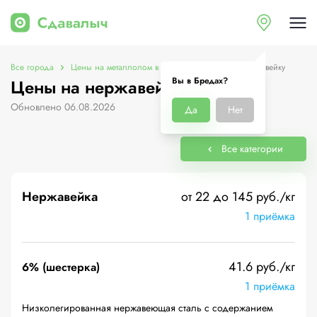
Все города
Цены на металлолом в Бредах
Цены на нержавейку
Вы в Бредах?
Цены на нержавейку в Бредах
Обновлено 06.08.2026
Да
Нет
Все категории
Нержавейка
от 22 до 145 руб./кг
1 приёмка
41.6 руб./кг
6% (шестерка)
1 приёмка
Низколегированная нержавеющая сталь с содержанием