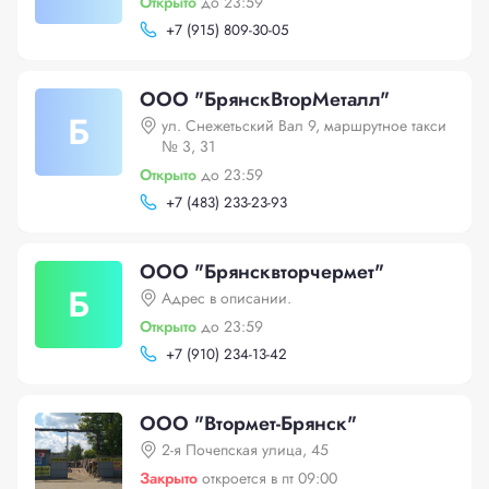
Открыто
до 23:59
+
7 (915) 809-30-05
ООО "БрянскВторМеталл"
Б
ул. Снежетьский Вал 9, маршрутное такси
№ 3, 31
Открыто
до 23:59
+
7 (483) 233-23-93
ООО "Брянсквторчермет"
Б
Адрес в описании.
Открыто
до 23:59
+
7 (910) 234-13-42
ООО "Втормет-Брянск"
2-я Почепская улица, 45
Закрыто
откроется в пт 09:00