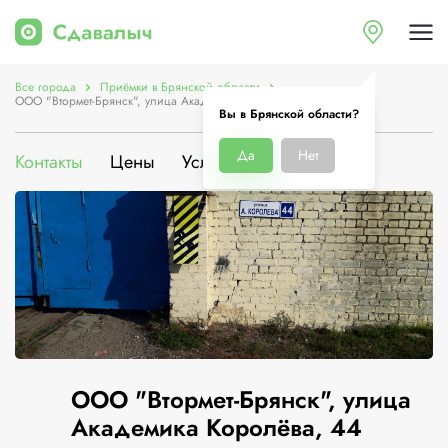
Все города
Приёмки в Брянской области
ООО "Втормет-Брянск", улица Академика Королёва, 44
Вы в Брянской области?
Да
Нет
Контакты
Цены
Услуги
О компании
ООО "Втормет-Брянск", улица
Академика Королёва, 44