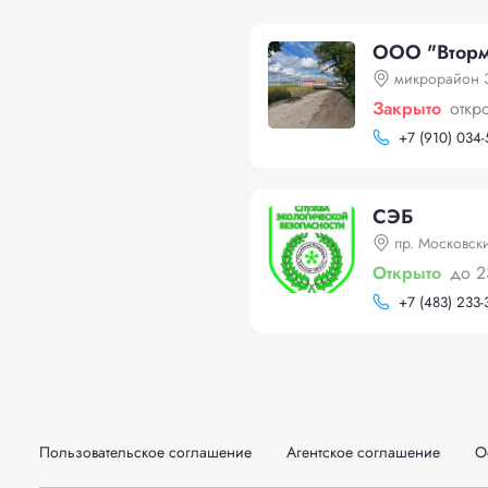
ООО "Вторм
микрорайон 
Закрыто
откр
+
7 (910) 034
СЭБ
пр. Московск
Открыто
до 2
+
7 (483) 233-
Пользовательское соглашение
Агентское соглашение
О