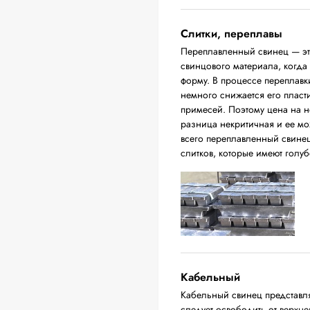
Слитки, переплавы
Переплавленный свинец — это
свинцового материала, когда
форму. В процессе переплавки
немного снижается его пласт
примесей. Поэтому цена на н
разница некритичная и ее м
всего переплавленный свинец
слитков, которые имеют голуб
Кабельный
Кабельный свинец представл
следует освободить от верхн