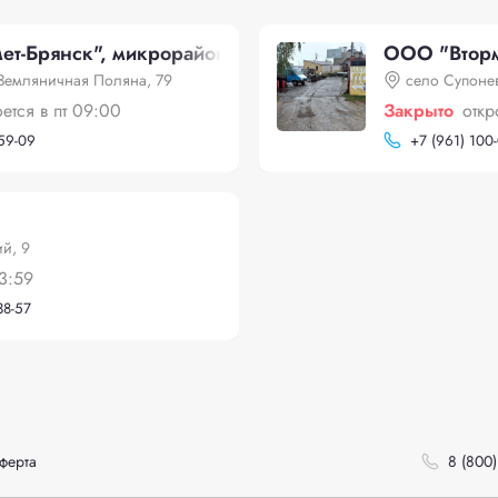
ет-Брянск", микрорайон Земляничная Поляна, 79
ООО "Вторме
Земляничная Поляна, 79
село Супонев
оется в пт 09:00
Закрыто
откр
-59-09
+
7 (961) 100
ий, 9
3:59
38-57
ферта
8 (800)