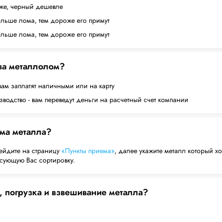
оже, черный дешевле
ольше лома, тем дороже его примут
ольше лома, тем дороже его примут
 за металлолом?
вам заплатят наличными или на карту
водство - вам переведут деньги на расчетный счет компании
ема металла?
ейдите на страницу
«Пункты приема»
, далее укажите металл который хо
есующую Вас сортировку.
, погрузка и взвешивание металла?