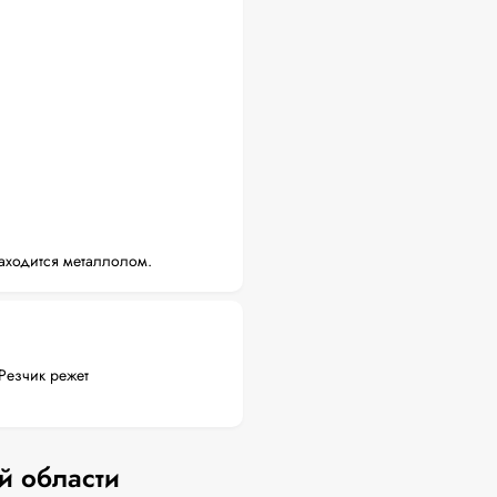
аходится металлолом.
Резчик режет
й области