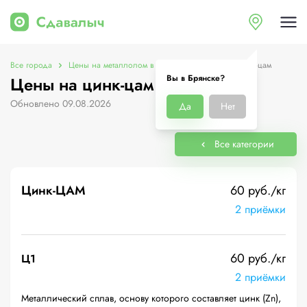
Все города
Цены на металлолом в Брянске
Цены на цинк-цам
Вы в Брянске?
Цены на цинк-цам в Брянске
Обновлено 09.08.2026
Да
Нет
Все категории
Цинк-ЦАМ
60 руб./кг
2 приёмки
60 руб./кг
Ц1
2 приёмки
Металлический сплав, основу которого составляет цинк (Zn),