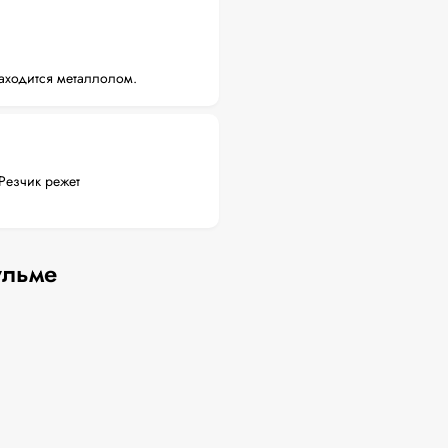
аходится металлолом.
Резчик режет
ульме