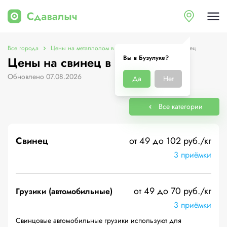
Все города
Цены на металлолом в Бузулуке
Цены на свинец
Вы в Бузулуке?
Цены на свинец в Бузулуке
Обновлено 07.08.2026
Да
Нет
Все категории
Свинец
от 49 до 102 руб./кг
3 приёмки
от 49 до 70 руб./кг
Грузики (автомобильные)
3 приёмки
Свинцовые автомобильные грузики используют для