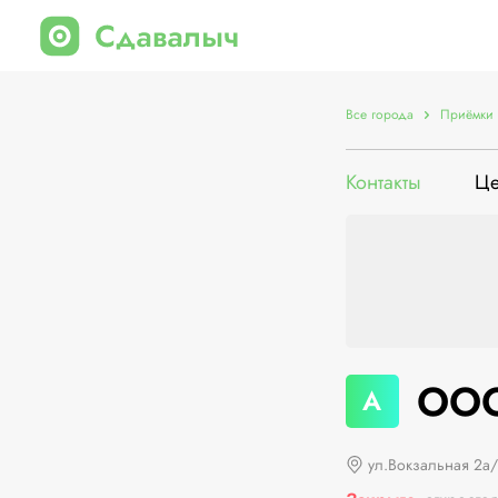
Все города
Приёмки 
Контакты
Ц
ООО
А
ул.Вокзальная 2а