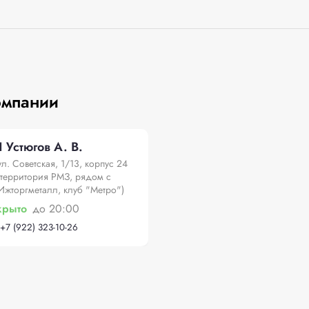
омпании
 Устюгов А. В.
ул. Советская, 1/13, корпус 24
(территория РМЗ, рядом с
Ижторгметалл, клуб "Метро")
крыто
до 20:00
+
7 (922) 323-10-26