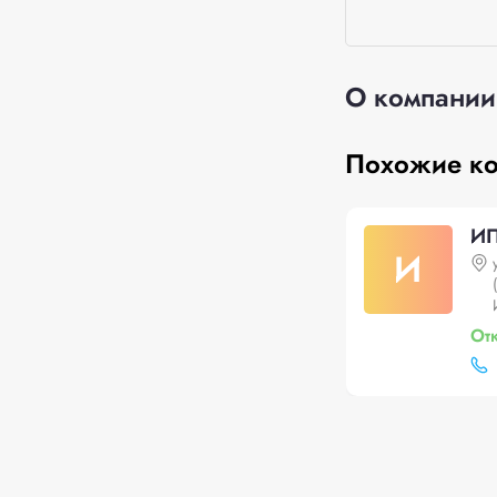
О компании
Похожие к
ИП
И
От