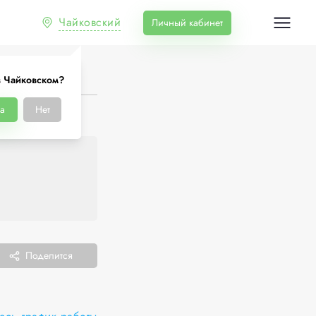
Чайковский
Личный кабинет
в Чайковском?
а
Нет
Поделится