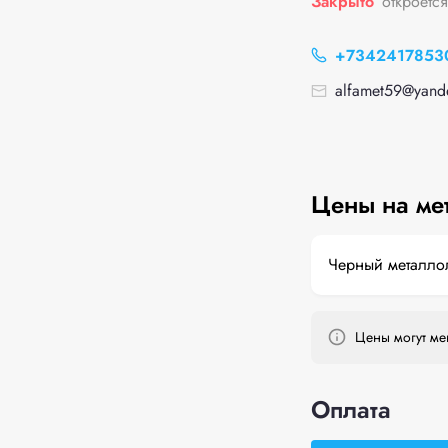
Закрыто
откроетс
+7342417853
alfamet59@yand
Цены на ме
Черный металло
Цены могут мен
Оплата