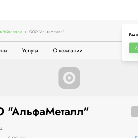
в Чайковском
ООО "АльфаМеталл"
Вы 
Д
ены
Услуги
О компании
 "АльфаМеталл"
/4