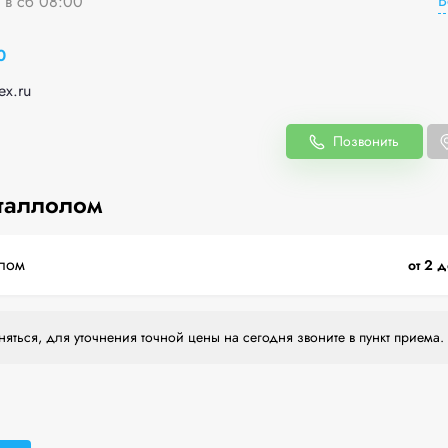
В
я в сб 08:00
0
ex.ru
Позвонить
таллолом
лом
от 2 д
яться, для уточнения точной цены на сегодня звоните в пункт приема.