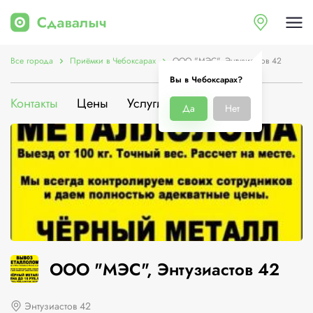
Все города
Приёмки в Чебоксарах
ООО "МЭС", Энтузиастов 42
Вы в Чебоксарах?
Контакты
Цены
Услуги
О компании
Да
Нет
ООО "МЭС", Энтузиастов 42
Энтузиастов 42