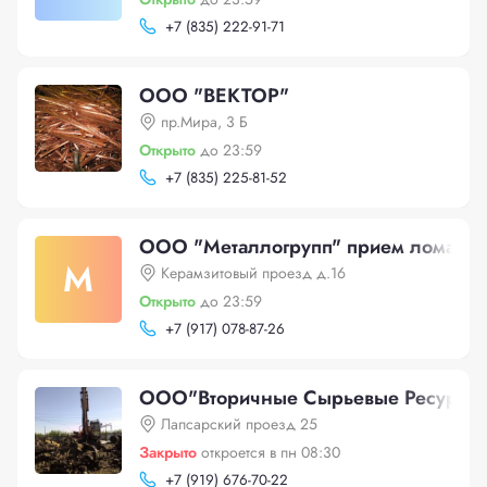
+
7 (835) 222-91-71
ООО "ВЕКТОР"
пр.Мира, 3 Б
Открыто
до 23:59
+
7 (835) 225-81-52
ООО "Металлогрупп" прием лома ме
М
Керамзитовый проезд д.16
Открыто
до 23:59
+
7 (917) 078-87-26
ООО"Вторичные Сырьевые Ресурсы
Лапсарский проезд 25
Закрыто
откроется в пн 08:30
+
7 (919) 676-70-22