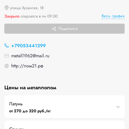
улица Хузангая, 18
Весь график
Закрыто
откроется в пн 09:00
Поделится
+79053441299
metall1962@mail.ru
http://лом21.рф
Цены на металлолом
Латунь
от 270 до 320 руб./кг