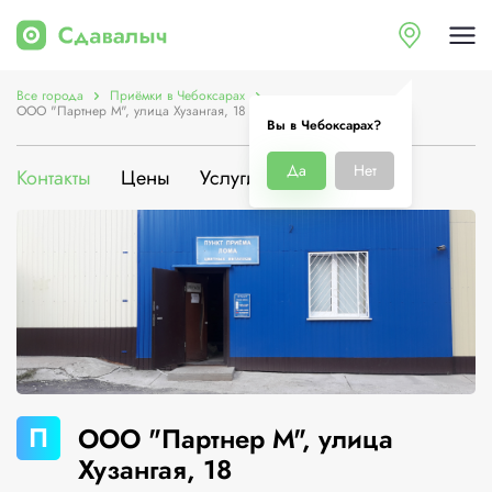
Все города
Приёмки в Чебоксарах
ООО "Партнер М", улица Хузангая, 18
Вы в Чебоксарах?
Да
Нет
Контакты
Цены
Услуги
О компании
П
ООО "Партнер М", улица
Хузангая, 18