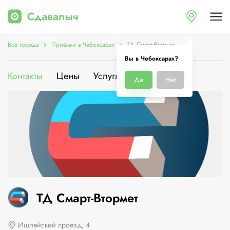
Все города
Приёмки в Чебоксарах
ТД Смарт-Втормет
Вы в Чебоксарах?
Контакты
Цены
Услуги
О компании
Да
Нет
ТД Смарт-Втормет
Ишлейский проезд, 4