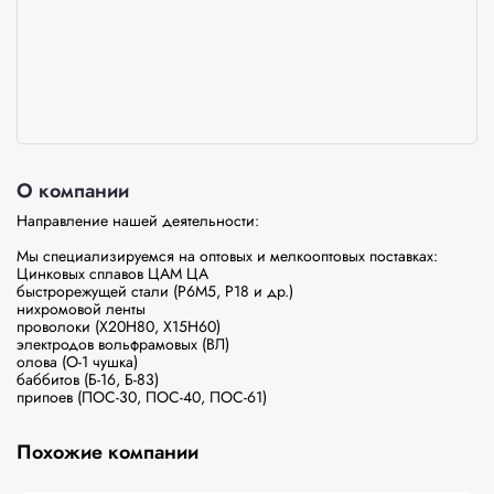
О компании
Направление нашей деятельности:

Мы специализируемся на оптовых и мелкооптовых поставках:

Цинковых сплавов ЦАМ ЦА

быстрорежущей стали (Р6М5, Р18 и др.)

нихромовой ленты

проволоки (Х20Н80, Х15Н60)

электродов вольфрамовых (ВЛ)

олова (О-1 чушка)

баббитов (Б-16, Б-83)

Похожие компании