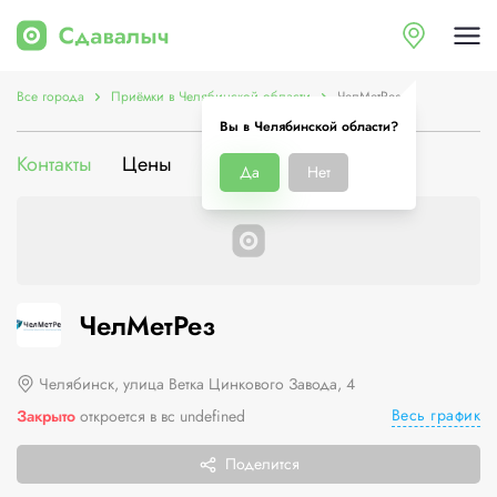
Все города
Приёмки в Челябинской области
ЧелМетРез
Вы в Челябинской области?
Контакты
Цены
Услуги
О компании
Да
Нет
ЧелМетРез
Челябинск, улица Ветка Цинкового Завода, 4
Весь график
Закрыто
откроется в вс undefined
Поделится