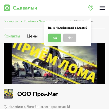
Все города
Приёмки в Челябинской области
ООО ПромМет
Вы в Челябинской области?
Контакты
Цены
Услуги
О компании
Да
Нет
ООО ПромМет
Челябинск, Челябинск ул черкасская 15