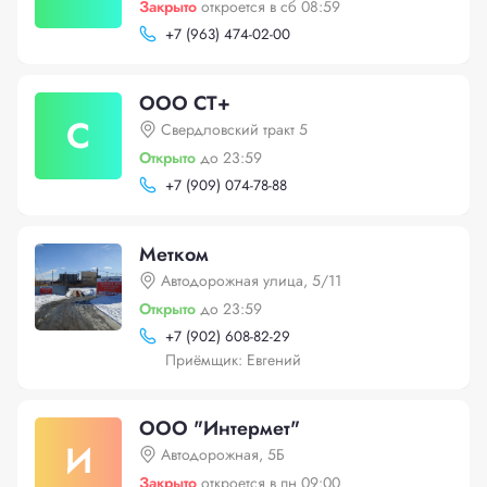
Закрыто
откроется в сб 08:59
+
7 (963) 474-02-00
ООО СТ+
С
Свердловский тракт 5
Открыто
до 23:59
+
7 (909) 074-78-88
Метком
Автодорожная улица, 5/11
Открыто
до 23:59
+
7 (902) 608-82-29
Приёмщик: Евгений
ООО "Интермет"
И
Автодорожная, 5Б
Закрыто
откроется в пн 09:00