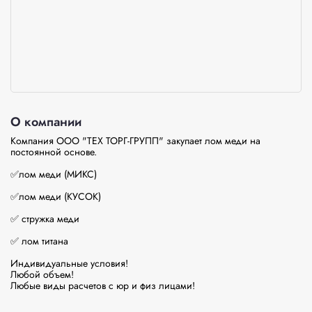
О компании
Компания ООО "ТЕХ ТОРГ-ГРУПП" закупает лом меди на 
постоянной основе. 

✅лом меди (МИКС) 

✅лом меди (КУСОК) 

✅ стружка меди

✅ лом титана 

Индивидуальные условия!

Любой объем! 

Любые виды расчетов с юр и физ лицами!
