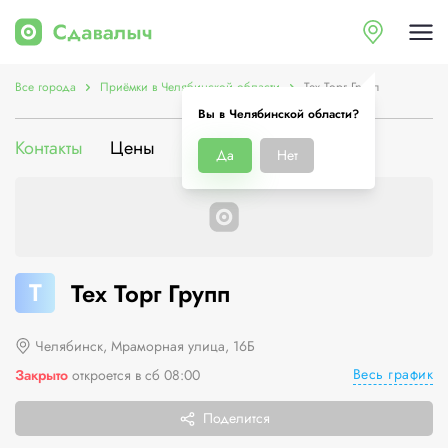
Все города
Приёмки в Челябинской области
Тех Торг Групп
Вы в Челябинской области?
Контакты
Цены
Услуги
О компании
Да
Нет
Т
Тех Торг Групп
Челябинск, Мраморная улица, 16Б
Весь график
Закрыто
откроется в сб 08:00
Поделится