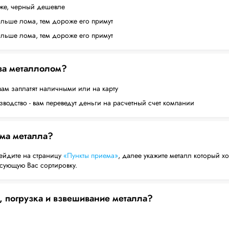
оже, черный дешевле
ольше лома, тем дороже его примут
ольше лома, тем дороже его примут
 за металлолом?
вам заплатят наличными или на карту
водство - вам переведут деньги на расчетный счет компании
ема металла?
ейдите на страницу
«Пункты приема»
, далее укажите металл который хо
есующую Вас сортировку.
, погрузка и взвешивание металла?