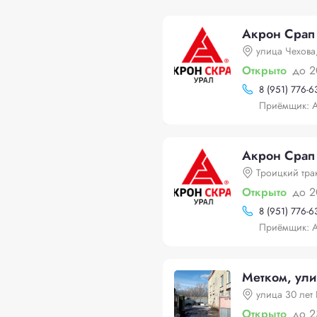
Акрон Срап 
улица Чехова,
Открыто
до 2
8 (951) 776-6
Приёмщик: А
Акрон Срап 
Троицкий трак
Открыто
до 2
8 (951) 776-6
Приёмщик: А
Метком, ул
улица 30 лет
Открыто
до 2