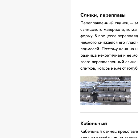
Слитки, переплавы
Переплавленный свинец — это
свинцового материала, когда
форму. В процессе переплавки
немного снижается его пласт
примесей. Поэтому цена на н
разница некритичная и ее м
всего переплавленный свинец
слитков, которые имеют голуб
Кабельный
Кабельный свинец представл
следует освободить от верхн