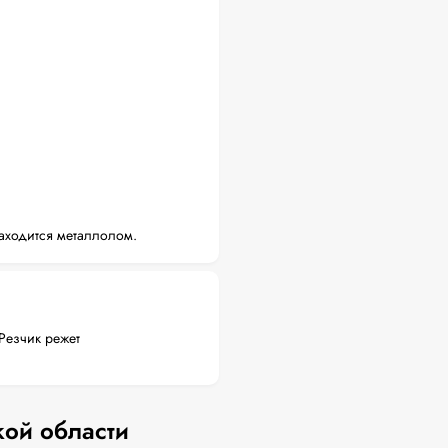
аходится металлолом.
Резчик режет
кой области