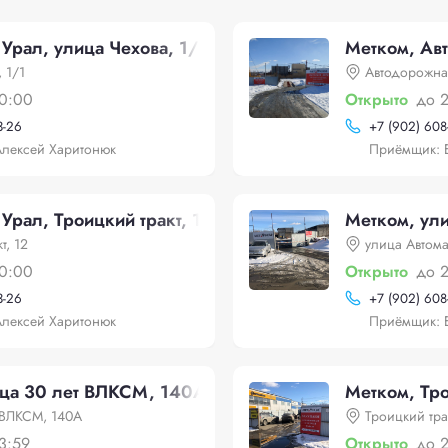
Урал, улица Чехова, 1/1
Метком, Ав
 1/1
Автодорожная
0:00
Открыто
до 
3-26
+
7 (902) 608
лексей Харитонюк
Приёмщик: 
Урал, Троицкий тракт, 12
Метком, ули
т, 12
улица Автома
0:00
Открыто
до 
3-26
+
7 (902) 608
лексей Харитонюк
Приёмщик: 
ица 30 лет ВЛКСМ, 140А
Метком, Тро
 ВЛКСМ, 140А
Троицкий тра
3:59
Открыто
до 