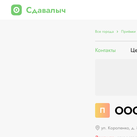
Все города
Приёмки 
Контакты
Ц
ООО
П
ул. Короленко, д.