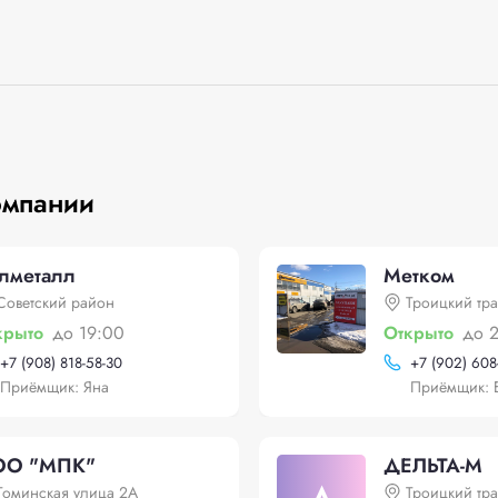
омпании
лметалл
Метком
Советский район
Троицкий тра
крыто
до 19:00
Открыто
до 
+
7 (908) 818-58-30
+
7 (902) 608
Приёмщик: Яна
Приёмщик: 
О "МПК"
ДЕЛЬТА-М
Томинская улица 2А
Троицкий тра