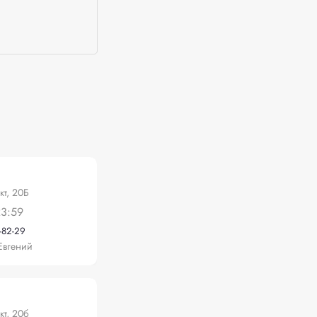
кт, 20Б
23:59
-82-29
Евгений
кт, 20б