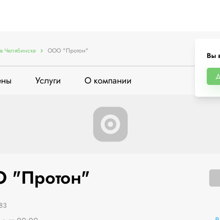
в Челябинске
ООО "Протон"
Вы 
ены
Услуги
О компании
 "Протон"
 83