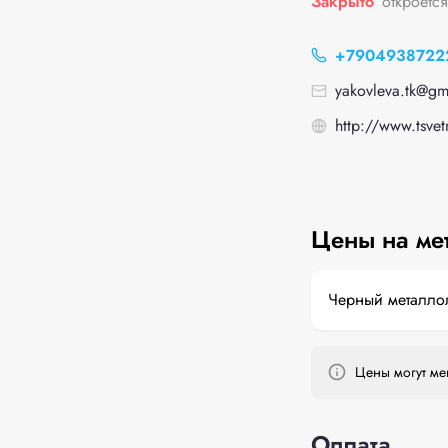
Закрыто
откроется
+7904938722
yakovleva.tk@gm
http://www.tsvet
Цены на ме
Черный металло
Цены могут мен
Оплата