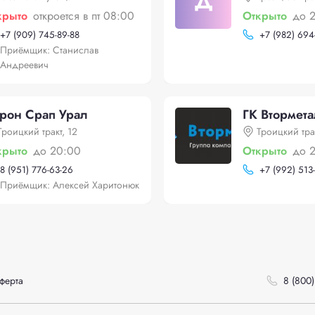
Д
крыто
откроется в пт 08:00
Открыто
до 
+
7 (909) 745-89-88
+
7 (982) 694
Приёмщик: Станислав
Андреевич
рон Срап Урал
ГК Втормет
Троицкий тракт, 12
Троицкий тра
крыто
до 20:00
Открыто
до 
8 (951) 776-63-26
+
7 (992) 513
Приёмщик: Алексей Харитонюк
ферта
8 (800)