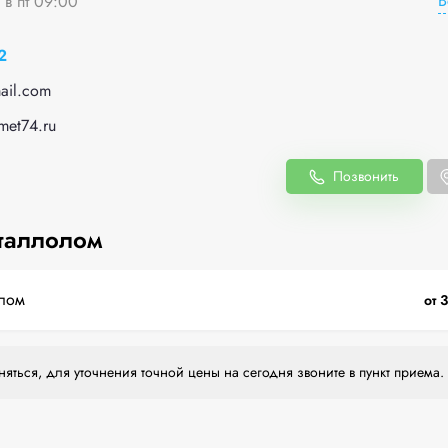
В
 в пт 09:00
2
ail.com
met74.ru
Позвонить
таллолом
лом
от 
яться, для уточнения точной цены на сегодня звоните в пункт приема.