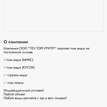
О компании
Компания ООО "ТЕХ ТОРГ-ГРУПП" закупает лом меди на 
постоянной основе. 

✅лом меди (МИКС) 

✅лом меди (КУСОК) 

✅ стружка меди

✅ лом титана 

Индивидуальные условия!

Любой объем! 

Любые виды расчетов с юр и физ лицами!
