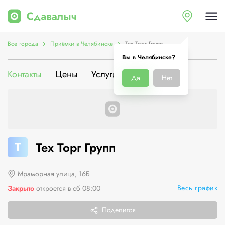
Все города
Приёмки в Челябинске
Тех Торг Групп
Вы в Челябинске?
Контакты
Цены
Услуги
О компании
Да
Нет
Т
Тех Торг Групп
Мраморная улица, 16Б
Весь график
Закрыто
откроется в сб 08:00
Поделится