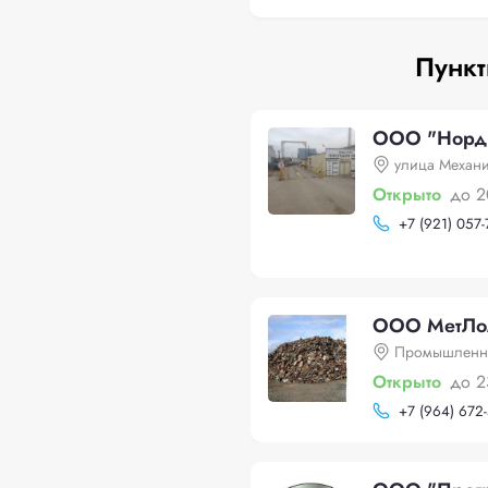
Пункт
ООО "Норд 
улица Механи
Открыто
до 2
+
7 (921) 057-
ООО МетЛо
Промышленн
Открыто
до 2
+
7 (964) 672