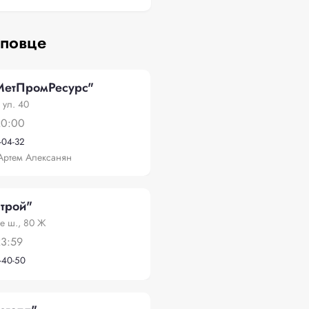
еповце
етПромРесурс"
 ул. 40
20:00
-04-32
Артем Алексанян
трой"
е ш., 80 Ж
23:59
-40-50