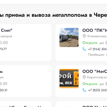
ы приема и вывоза металлолома в Чер
Стил"
ООО "ПК"М
заторов
Устюженская,
0:00
Открыто
до 
73-77
+
7 (964) 306
Приёмщик: 
м
ООО "МетС
ая
Кирилловско
3:59
Открыто
до 
-50-31
+
7 (820) 260