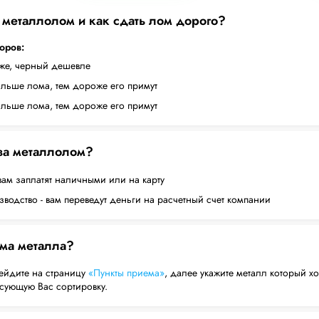
а металлолом и как сдать лом дорого?
торов:
оже, черный дешевле
ольше лома, тем дороже его примут
ольше лома, тем дороже его примут
 за металлолом?
вам заплатят наличными или на карту
водство - вам переведут деньги на расчетный счет компании
ема металла?
ейдите на страницу
«Пункты приема»
, далее укажите металл который хо
есующую Вас сортировку.