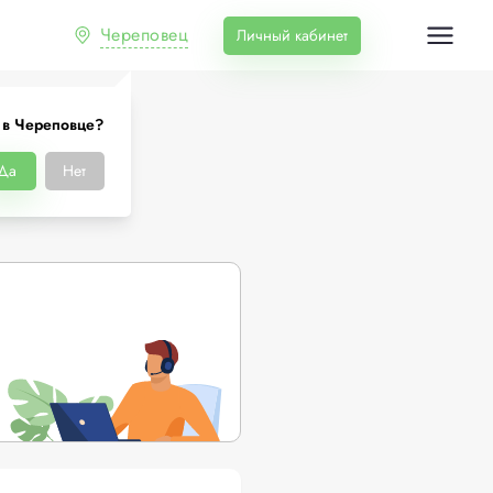
Череповец
Личный кабинет
 в Череповце?
це
Да
Нет