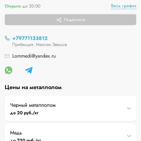
Весь график
Открыто
до 20:00
Поделится
+79771133812
Приёмщик: Максим Земцов
Lommedi@yandex.ru
Цены на металлолом
Черный металлолом
до 20 руб./кг
Медь
до 720 руб./кг