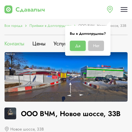
Все города
Приёмки в Долгопрудном
ООО ВЧМ, Новое шоссе, 33В
Вы в Долгопрудном?
Контакты
Цены
Услуги
О компании
Да
Нет
ООО ВЧМ, Новое шоссе, 33В
Новое шоссе, 33В