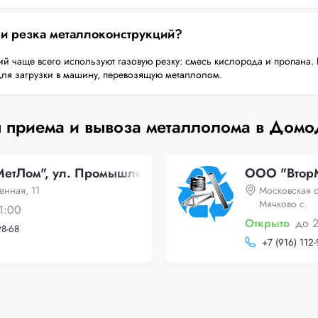
 и резка металлоконструкций?
й чаще всего используют газовую резку: смесь кислорода и пропана. 
для загрузки в машину, перевозящую металлолом.
 приема и вывоза металлолома в Дом
етЛом", ул. Промышленная, 11
ООО "ВторМ
нная, 11
Московская о
Мячково с.
1:00
Открыто
до 
98-68
+
7 (916) 112