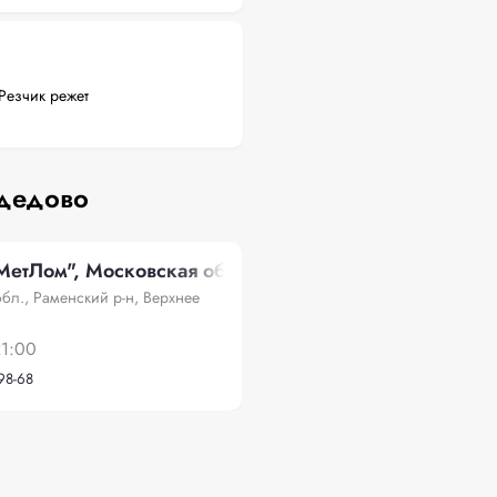
Резчик режет
одедово
етЛом", Московская обл., Раменский р-н, Верхнее 
бл., Раменский р-н, Верхнее
21:00
-98-68