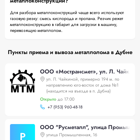
металлоконструкций?
Для разбора металлоконструкций чаще всего используют
газовую резку: смесь кислорода и пропана. Резчик режет
металлоконструкцию в габарит для загрузки в машину,
перевозящую металлолом.
Пункты приема и вывоза металлолома в Дубне
ООО «Мострансмет», ул. Л. Чайкиной
ул. Л. Чайкиной, примерно 194 м. по
направлению юго-восток от дома №1
(находится на въезде в п. Дубна)
Открыто
до 17:00
+
7 (953) 960-48-18
ООО "Русметалл", улица Промышлен
Р
улица Промышленная, 16