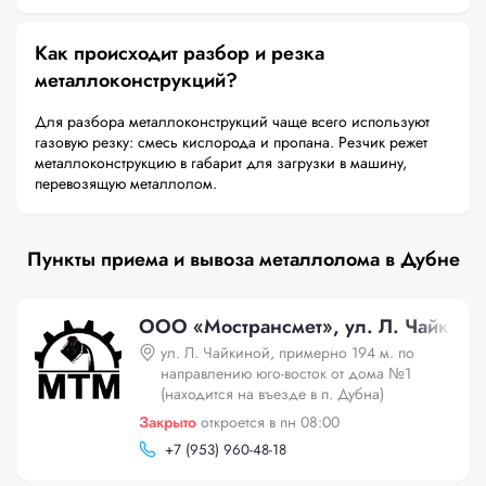
Как происходит разбор и резка
металлоконструкций?
Для разбора металлоконструкций чаще всего используют
газовую резку: смесь кислорода и пропана. Резчик режет
металлоконструкцию в габарит для загрузки в машину,
перевозящую металлолом.
Пункты приема и вывоза металлолома в Дубне
ООО «Мострансмет», ул. Л. Чайкиной
ул. Л. Чайкиной, примерно 194 м. по
направлению юго-восток от дома №1
(находится на въезде в п. Дубна)
Закрыто
откроется в пн 08:00
+
7 (953) 960-48-18