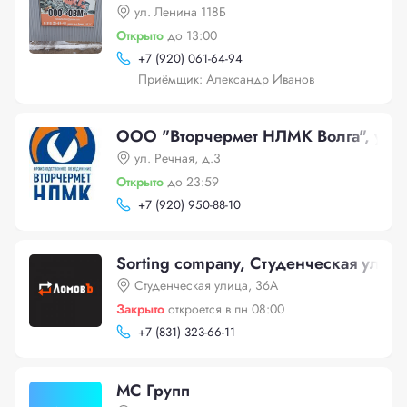
ул. Ленина 118Б
Открыто
до 13:00
+
7 (920) 061-64-94
Приёмщик: Александр Иванов
ООО "Вторчермет НЛМК Волга", ул. Р
ул. Речная, д.3
Открыто
до 23:59
+
7 (920) 950-88-10
Sorting company, Студенческая улиц
Студенческая улица, 36А
Закрыто
откроется в пн 08:00
+
7 (831) 323-66-11
МС Групп