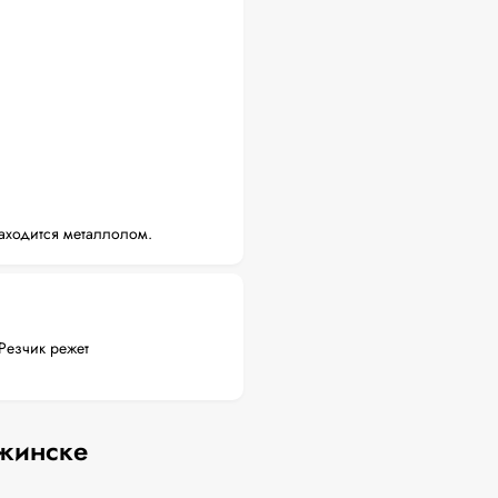
аходится металлолом.
Резчик режет
ржинске