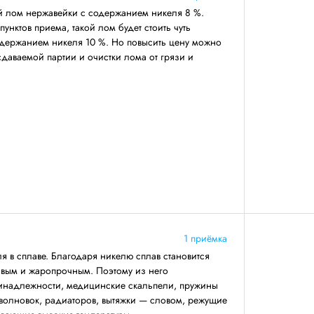
й лом нержавейки с содержанием никеля 8 %.
унктов приема, такой лом будет стоить чуть
одержанием никеля 10 %. Но повысить цену можно
даваемой партии и очистки лома от грязи и
1 приёмка
я в сплаве. Благодаря никелю сплав становится
ивым и жаропрочным. Поэтому из него
ринадлежности, медицинские скальпели, пружины
волновок, радиаторов, вытяжки — словом, режущие