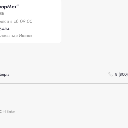
торМет"
18Б
оется в сб 09:00
-64-94
Александр Иванов
ферта
8 (800)
rl-Enter