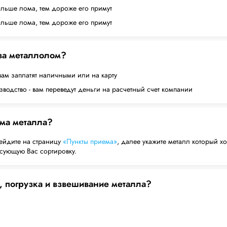
ольше лома, тем дороже его примут
ольше лома, тем дороже его примут
 за металлолом?
вам заплатят наличными или на карту
водство - вам переведут деньги на расчетный счет компании
ема металла?
ейдите на страницу
«Пункты приема»
, далее укажите металл который хо
есующую Вас сортировку.
, погрузка и взвешивание металла?