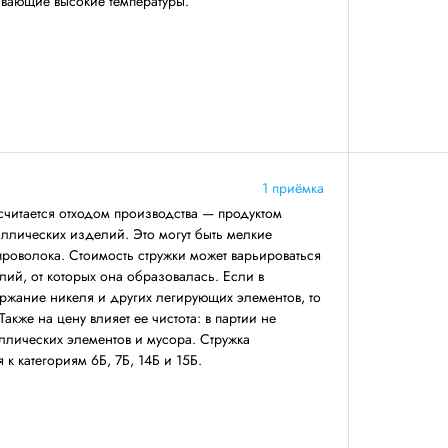
вающие высокие температуры.
1 приёмка
читается отходом производства — продуктом
ллических изделий. Это могут быть мелкие
 проволока. Стоимость стружки может варьироваться
лий, от которых она образовалась. Если в
ржание никеля и других легирующих элементов, то
Также на цену влияет ее чистота: в партии не
ллических элементов и мусора. Стружка
к категориям 6Б, 7Б, 14Б и 15Б.