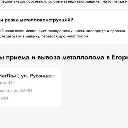
пециальными поосевыми, которые взвешивают машины, на точке где н
 и резка металлоконструкций?
й чаще всего используют газовую резку: смесь кислорода и пропана. 
для загрузки в машину, перевозящую металлолом.
ы приема и вывоза металлолома в Егор
тЛом", ул. Русанцевская, 49а
кая, 49а
оется в вс 09:00
98-68