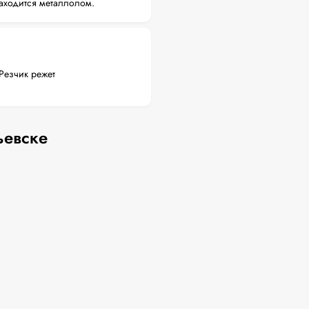
аходится металлолом.
Резчик режет
ьевске