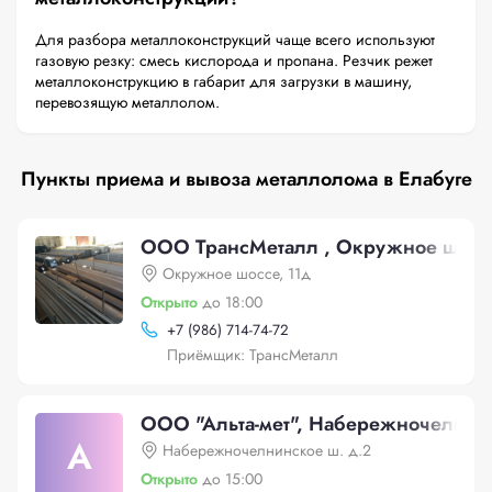
Для разбора металлоконструкций чаще всего используют
газовую резку: смесь кислорода и пропана. Резчик режет
металлоконструкцию в габарит для загрузки в машину,
перевозящую металлолом.
Пункты приема и вывоза металлолома в Елабуге
ООО ТрансМеталл , Окружное шоссе
Окружное шоссе, 11д
Открыто
до 18:00
+
7 (986) 714-74-72
Приёмщик: ТрансМеталл
ООО "Альта-мет", Набережночелнинс
А
Набережночелнинское ш. д.2
Открыто
до 15:00