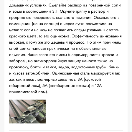
домашних условиях. Сделайте раствор из поваренной соли
и воды в соотношении 3:1. Окуните тряпку в раствор и
протрите ею поверхность стального изделия. Оставьте его в
помещении (не на солнце) и через сутки посмотрите на
металл: если на нем не появились следы ржавчины светло-
красного цвета, то это оцинковка. Эффективность цинкования
высокая, к тому же это дешевый процесс. По этим причинам
слой цинка наносят практически на любые стальные
изделия. Чаще всего это листы (например, листы кровли и
заборов), но антикоррозийную защиту наносят также на
проволоку, болты и гайки, ведра, водосточные трубы, банки
и кузова автомобилей. Оцинкованная сталь маркируется так
же, как и весь лом черных металлов: 3А (кусковой
габаритный лом), 5А (негабаритные отходы) и 12А
(тонколистовой лом).