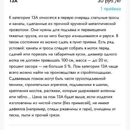
30 руб./кг
13А
1 приёмка
К категории 13А относятся в первую очередь стальные тросы
и канаты, сделанные из прочной крученой металлической
проволоки. Они нужны для подъема и перемещения
тяжелых грузов, из-за чего быстро изнашиваются и рвутся. В
таком состоянии их можно сдать в пункт приема. Есть ряд
условий: канаты и тросы следует собрать в моток перед
сдачей или порезать на габаритные куски, диаметр одного
мотка не должен превышать 100 см, масса — до 20 кг,
процент засора — не больше 5 %. Лом категории 13А чаще
всего можно найти на производствах и стройплощадках.
Сдаваемым ломом могут быть части грузоподъемной
техники, строительных агрегатов, подъемники в шахтах,
крепления мостов, растяжки, которые удерживают антенны
или табло… Цена за лом 13А будет выше, если изделия
изготовлены из чистой стали (без примесей), не имеют
дефектов (например, следы ржавчины и гари), очищены от
песка, пыли и прочей грязи.