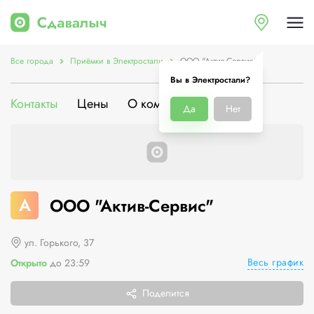
Все города
Приёмки в Электростали
ООО "Актив-Сервис"
Вы в Электростали?
Контакты
Цены
О компании
Да
Нет
А
ООО "Актив-Сервис"
ул. Горького, 37
Весь график
Открыто
до 23:59
Поделится