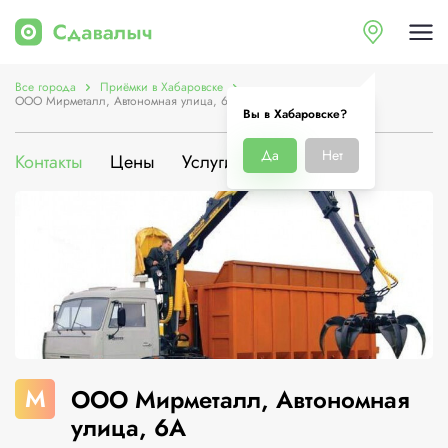
Все города
Приёмки в Хабаровске
ООО Мирметалл, Автономная улица, 6А
Вы в Хабаровске?
Да
Нет
Контакты
Цены
Услуги
О компании
М
ООО Мирметалл, Автономная
улица, 6А