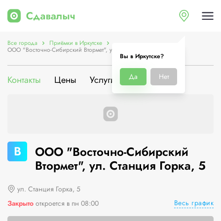
Все города
Приёмки в Иркутске
ООО "Восточно-Сибирский Втормет", ул. Станция Горка, 5
Вы в Иркутске?
Да
Нет
Контакты
Цены
Услуги
О компании
В
ООО "Восточно-Сибирский
Втормет", ул. Станция Горка, 5
ул. Станция Горка, 5
Весь график
Закрыто
откроется в пн 08:00