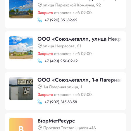
улица Парижской Коммуны, 92
Закрыто
откроется в сб 09:00
+
7 (920) 351-82-62
ООО «Союзметалл», улица Некрасов
улица Некрасова, 61
Закрыто
откроется в сб 09:00
+
7 (493) 250-02-12
ООО «Союзметалл», 1-я Лагерная ули
1-я Лагерная улица, 1
Закрыто
откроется в сб 09:00
+
7 (902) 315-83-58
ВторМетРесурс
В
Проспект Текстильщиков 41А