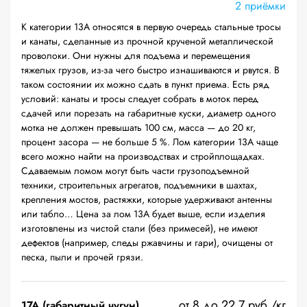
2 приёмки
К категории 13А относятся в первую очередь стальные тросы
и канаты, сделанные из прочной крученой металлической
проволоки. Они нужны для подъема и перемещения
тяжелых грузов, из-за чего быстро изнашиваются и рвутся. В
таком состоянии их можно сдать в пункт приема. Есть ряд
условий: канаты и тросы следует собрать в моток перед
сдачей или порезать на габаритные куски, диаметр одного
мотка не должен превышать 100 см, масса — до 20 кг,
процент засора — не больше 5 %. Лом категории 13А чаще
всего можно найти на производствах и стройплощадках.
Сдаваемым ломом могут быть части грузоподъемной
техники, строительных агрегатов, подъемники в шахтах,
крепления мостов, растяжки, которые удерживают антенны
или табло… Цена за лом 13А будет выше, если изделия
изготовлены из чистой стали (без примесей), не имеют
дефектов (например, следы ржавчины и гари), очищены от
песка, пыли и прочей грязи.
от 8 до 22.7 руб./кг
17А (габаритный чугун)