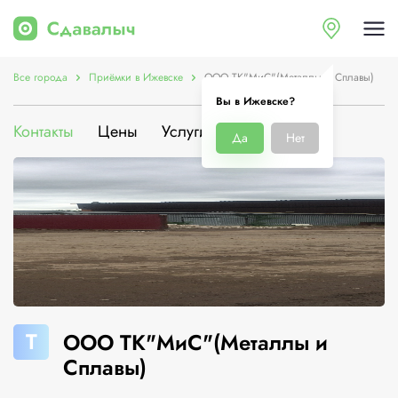
Все города
Приёмки в Ижевске
ООО ТК"МиС"(Металлы и Сплавы)
Вы в Ижевске?
Контакты
Цены
Услуги
О компании
Да
Нет
Т
ООО ТК"МиС"(Металлы и
Сплавы)