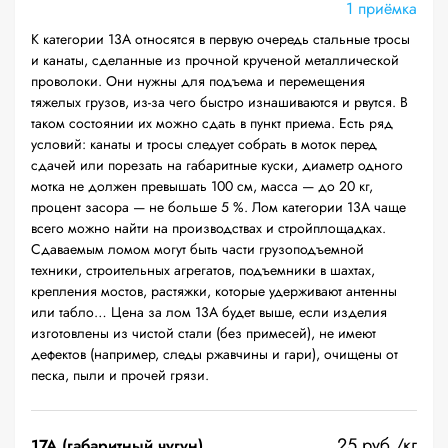
1 приёмка
К категории 13А относятся в первую очередь стальные тросы
и канаты, сделанные из прочной крученой металлической
проволоки. Они нужны для подъема и перемещения
тяжелых грузов, из-за чего быстро изнашиваются и рвутся. В
таком состоянии их можно сдать в пункт приема. Есть ряд
условий: канаты и тросы следует собрать в моток перед
сдачей или порезать на габаритные куски, диаметр одного
мотка не должен превышать 100 см, масса — до 20 кг,
процент засора — не больше 5 %. Лом категории 13А чаще
всего можно найти на производствах и стройплощадках.
Сдаваемым ломом могут быть части грузоподъемной
техники, строительных агрегатов, подъемники в шахтах,
крепления мостов, растяжки, которые удерживают антенны
или табло… Цена за лом 13А будет выше, если изделия
изготовлены из чистой стали (без примесей), не имеют
дефектов (например, следы ржавчины и гари), очищены от
песка, пыли и прочей грязи.
25 руб./кг
17А (габаритный чугун)