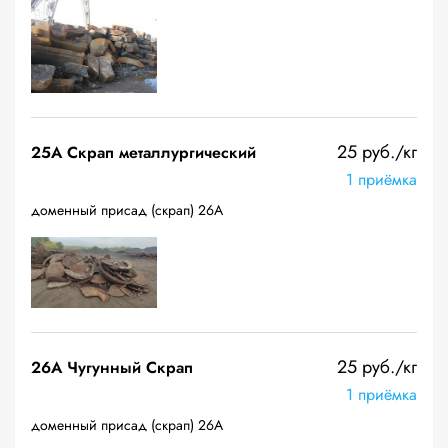
25 руб./кг
25A Скрап металлургический
1 приёмка
доменный присад (скрап) 26А
25 руб./кг
26A Чугунный Скрап
1 приёмка
доменный присад (скрап) 26А