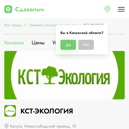
Все города
Приёмки в Калужской области
КСТ-ЭКОЛОГИЯ
Вы в Калужской области?
Контакты
Цены
Услуги
О компании
Да
Нет
КСТ-ЭКОЛОГИЯ
Калуга, Новослободский проезд, 15