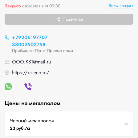
Весь график
Закрыто
откроется в пт 09:00
Поделится
+79206197707
88002502758
Приёмщик: Пункт Приема лома
OOO.KST@mail.ru
https://kst-eco.ru/
Цены на металлолом
Черный металлолом
23 руб./кг