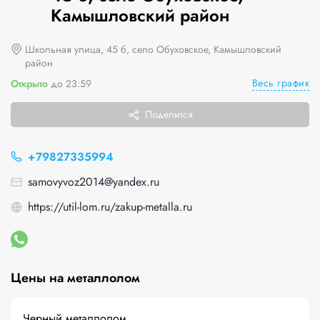
Камышловский район
Школьная улица, 45 б, село Обуховское, Камышловский
район
Весь график
Открыто
до 23:59
Поделится
+79827335994
samovyvoz2014@yandex.ru
https://util-lom.ru/zakup-metalla.ru
Цены на металлолом
Черный металлолом