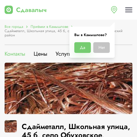
Все города
Приёмки в Камышлове
Сдайметалл, Школьная улица, 45 б, село Обуховское, Камышловский
Вы в Камышлове?
район
Да
Нет
Контакты
Цены
Услуги
О компании
Сдайметалл, Школьная улица,
45 б, село Обуховское,