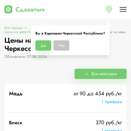
Все города
Цены на металлолом в Карачаево-Черкесской Республике
Цены на медь
Вы в Карачаево-Черкесской Республике?
Цены на медь в Карачаево-
Да
Нет
Черкесской Республике
Обновлено 07.08.2026
Все категории
Медь
от 90 до 454 руб./кг
1 приёмка
370 руб./кг
Блеск
1 приёмка