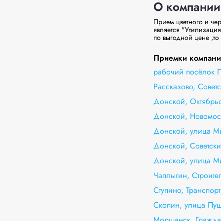
О компании
Прием цветного и ч
является "Утилизация
по выгодной цене ,то
Приемки компани
рабочий посёлок П
Рассказово, Советс
Донской, Октябрьс
Донской, Новомос
Донской, улица М
Донской, Советски
Донской, улица М
Чаплыгин, Строите
Ступино, Транспорт
Скопин, улица Пуш
Моршанск, Гражда