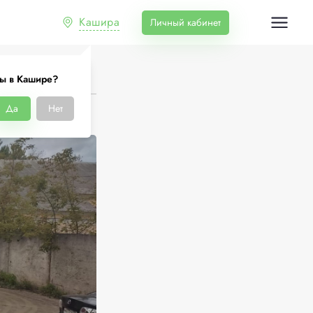
Кашира
Личный кабинет
ы в Кашире?
Да
Нет