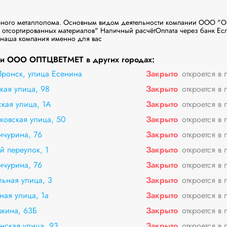
ерного металлолома. Основным видом деятельности компании ООО "
 отсортированных материалов" Наличный расчёт​Оплата через банк Если
 наша компания именно для вас 
и ООО ОПТЦВЕТМЕТ в других городах:
ронск, улица Есенина
Закрыто
откроется в 
кая улица, 98
Закрыто
откроется в 
кая улица, 1А
Закрыто
откроется в 
ковская улица, 50
Закрыто
откроется в 
ичурина, 76
Закрыто
откроется в 
й переулок, 1
Закрыто
откроется в 
ичурина, 76
Закрыто
откроется в 
льная улица, 3
Закрыто
откроется в 
ная улица, 1а
Закрыто
откроется в 
кина, 63Б
Закрыто
откроется в 
нская улица, 93
Закрыто
откроется в 