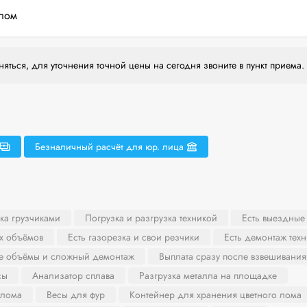
лом
яться, для уточнения точной цены на сегодня звоните в пункт приема.
Безналичный расчёт для юр. лица
ка грузчиками
Погрузка и разгрузка техникой
Есть выездные
х объёмов
Есть газорезка и свои резчики
Есть демонтаж тех
ие объёмы и сложный демонтаж
Выплата сразу после взвешивания
сы
Анализатор сплава
Разгрузка металла на площадке
 лома
Весы для фур
Контейнер для хранения цветного лома