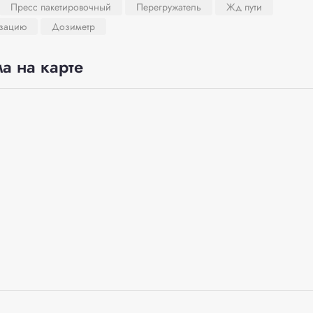
Пресс пакетировочный
Перегружатель
Жд пути
изацию
Дозиметр
а на карте