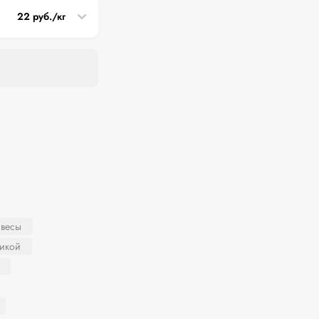
22 руб./кг
 весы
никой