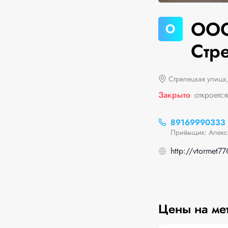
ООО
О
Стр
Стрелецкая улица,
Закрыто
откроется
89169990333
Приёмщик: Алекс
http://vtormet7
Цены на ме