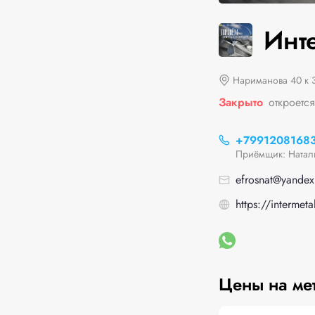
Инт
Нариманова 40 к 
Закрыто
откроетс
+7991208168
Приёмщик: Натал
efrosnat@yandex
https://intermet
Цены на ме