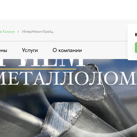
в Казани
ИнтерМеталлТрейд
В
ены
Услуги
О компании