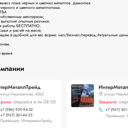
вывоз лома черных и цветных металлов. Демонтаж

ерного и цветного металлолома.

ВА

обственным автопарком;

выполнят опытные резчики;

ые работы БЕСПЛАТНО;

ами и расчёт на месте;

ведем в удобной для вас форме: нал/безнал/перевод;Актуальные цены 
онам.

омпании
терМеталлТрейд
ИнтерМета
улица Нариманова, 40к2
улица Нарим
крыто
откроется в пн 08:00
Закрыто
откр
+
7 (986) 929-94-32
+
7 (967) 361
+
7 (967) 361-46-25
Приёмщик: 
Приёмщик: ИнтермеллТрейд