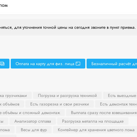
лом
яться, для уточнения точной цены на сегодня звоните в пункт приема.
Оплата на карту для физ. лица
Безналичный расчёт дл
ка грузчиками
Погрузка и разгрузка техникой
Есть выездные
х объёмов
Есть газорезка и свои резчики
Есть демонтаж тех
ие объёмы и сложный демонтаж
Выплата сразу после взвешивания
сы
Анализатор сплава
Разгрузка металла на площадке
 лома
Весы для фур
Контейнер для хранения цветного лома