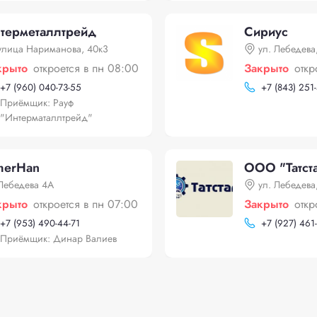
терметаллтрейд
Сириус
улица Нариманова, 40к3
ул. Лебедева
крыто
откроется в пн 08:00
Закрыто
откр
+
7 (960) 040-73-55
+
7 (843) 251
Приёмщик: Рауф
"Интерматаллтрейд"
merHan
ООО "Татст
Лебедева 4А
ул. Лебедева,
крыто
откроется в пн 07:00
Закрыто
откр
+
7 (953) 490-44-71
+
7 (927) 461
Приёмщик: Динар Валиев