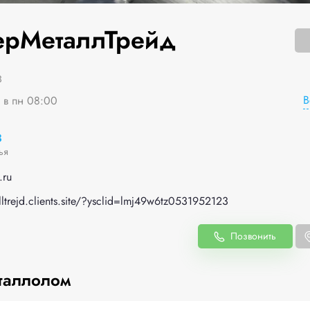
ерМеталлТрейд
3
В
я в пн 08:00
3
ья
.ru
alltrejd.clients.site/?ysclid=lmj49w6tz0531952123
Позвонить
таллолом