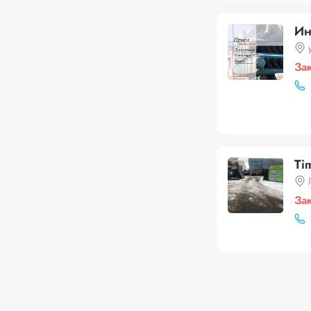
Ин
За
Ti
За