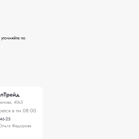
уточняйте по 
ллТрейд
анова, 40к3
оется в пн 08:00
-46-25
Ольга Федорова