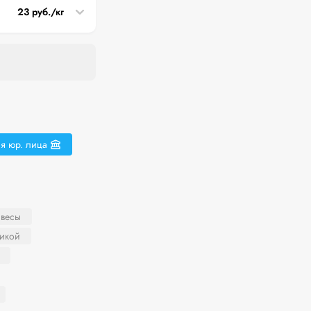
23 руб./кг
я юр. лица
 весы
никой