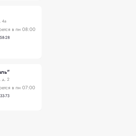
, 4а
оется в пн 08:00
-58-28
аль"
 д. 2
оется в пн 07:00
-33-73