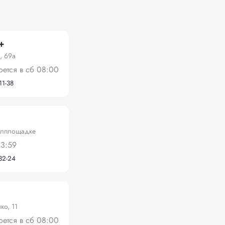
+
, 69а
оется в сб 08:00
11-38
илплощадке
23:59
-32-24
ко, 11
оется в сб 08:00