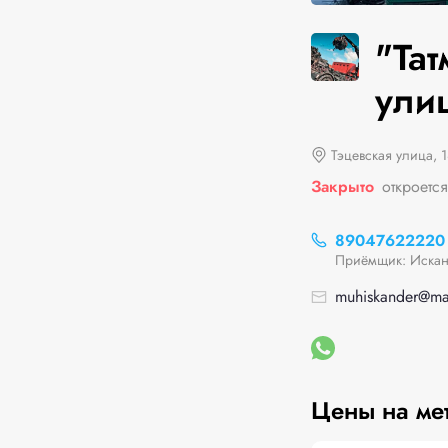
"Тат
улиц
Тэцевская улица, 1
Закрыто
откроетс
89047622220
Приёмщик: Искан
muhiskander@mai
Цены на ме