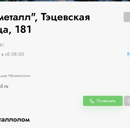
металл", Тэцевская
а, 181
81
В
я в сб 08:00
дер Мухаметшин
l.ru
Позвонить
таллолом