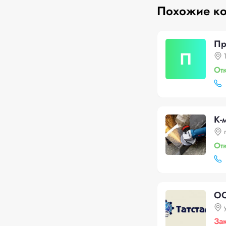
Похожие к
Пр
П
От
К-
От
ОО
За