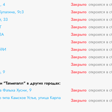
, 4
Закрыто
откроется в 
улагина, 9с3
Закрыто
откроется в 
, 33
Закрыто
откроется в 
Г
Закрыто
откроется в 
12А
Закрыто
откроется в 
Закрыто
откроется в 
59И
Закрыто
откроется в 
Закрыто
откроется в 
Закрыто
откроется в 
, 9
Закрыто
откроется в 
 "Татметалл" в других городах:
а Фатыха Хусни, 9
Закрыто
откроется в 
 типа Камское Устье, улица Карла
Закрыто
откроется в 