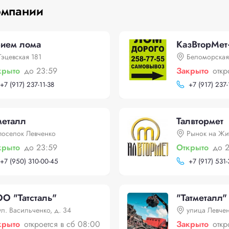
омпании
ием лома
КазВторМет
Тэцевская 181
Беломорская
крыто
до 23:59
Закрыто
откр
+
7 (917) 237-11-38
+
7 (917) 237-
металл
Талвтормет
поселок Левченко
Рынок на Ж
крыто
до 23:59
Открыто
до 
+
7 (950) 310-00-45
+
7 (917) 531
О "Татсталь"
"Татметалл"
ул. Васильченко, д. 34
улица Левчен
крыто
откроется в сб 08:00
Закрыто
откр