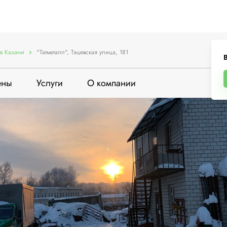
в Казани
"Татметалл", Тэцевская улица, 181
В
ены
Услуги
О компании