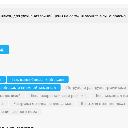
яться, для уточнения точной цены на сегодня звоните в пункт приема.
ы
Есть вывоз больших объёмов
ие объёмы и сложный демонтаж
Погрузка и разгрузка грузчиками
ка техникой
Есть газорезка и свои резчики
Есть демонтаж те
сы
Разгрузка металла на площадке
Весы для цветного лома
нения цветного лома
а на карте