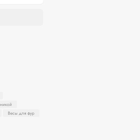
хникой
Весы для фур