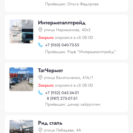
Приёмщик: Ольга Федорова
Интерметаллтрейд
улица Нариманова, 40к3
Закрыто
откроется в сб 08:00
+
7 (960) 040-73-55
Приёмщик: Рауф "Интерматаллтрейд"
ТатЧермет
улица Васильченко, 41А/1
Закрыто
откроется в сб 08:00
+
7 (952) 045-34-01
8 (987) 275-07-51
Приёмщик: динар хайруллин
Рид сталь
улица Лебедева, 4А