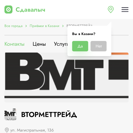
Все города
Приёмки в Казани
ВТОРМЕТТРЕЙД
Вы в Казани?
Контакты
Цены
Услуги
О компании
Да
Нет
ВТОРМЕТТРЕЙД
ул. Магистральная, 136